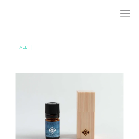
ALL
しこつ湖鶴雅別荘碧の座 ｜Shikotsu Lake
Tsuruga Villa Aonoza / Aroma Oil Packaging
Classic
·
Design
·
HOTEL
·
PRODUCT